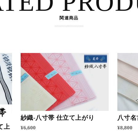
ATED PROD
関連商品
紗織-八寸帯 仕立て上がり
八寸名
て上
¥6,600
¥8,800