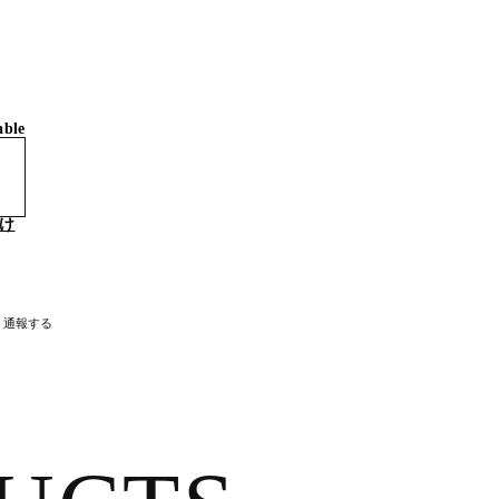
able
け
通報する