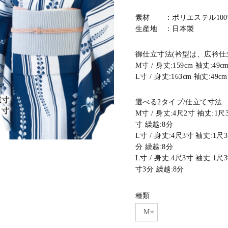
素材 ：ポリエステル100
生産地 ：日本製
御仕立寸法(衿型は、広衿仕
M寸 / 身丈:159cm 袖丈:49cm
L寸 / 身丈:163cm 袖丈:49cm
選べる2タイプ/仕立て寸法
M寸 / 身丈:4尺2寸 袖丈:1尺
寸 繰越:8分
L寸 / 身丈:4尺3寸 袖丈:1尺
分 繰越:8分
L寸 / 身丈:4尺3寸 袖丈:1尺
寸3分 繰越:8分
種類