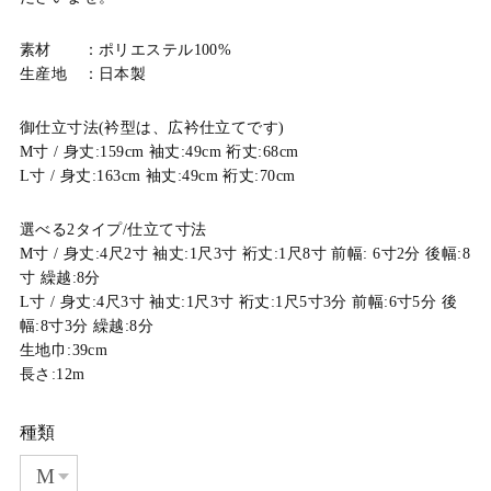
素材 ：ポリエステル100%
生産地 ：日本製
御仕立寸法(衿型は、広衿仕立てです)
M寸 / 身丈:159cm 袖丈:49cm 裄丈:68cm
L寸 / 身丈:163cm 袖丈:49cm 裄丈:70cm
選べる2タイプ/仕立て寸法
M寸 / 身丈:4尺2寸 袖丈:1尺3寸 裄丈:1尺8寸 前幅: 6寸2分 後幅:8
寸 繰越:8分
L寸 / 身丈:4尺3寸 袖丈:1尺3寸 裄丈:1尺5寸3分 前幅:6寸5分 後
幅:8寸3分 繰越:8分
生地巾:39cm
長さ:12m
種類