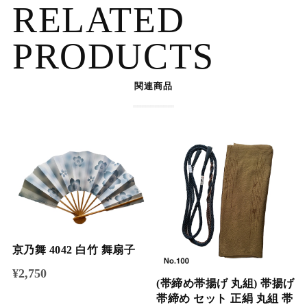
RELATED
PRODUCTS
関連商品
京乃舞 4042 白竹 舞扇子
¥2,750
(帯締め帯揚げ 丸組) 帯揚げ
帯締め セット 正絹 丸組 帯