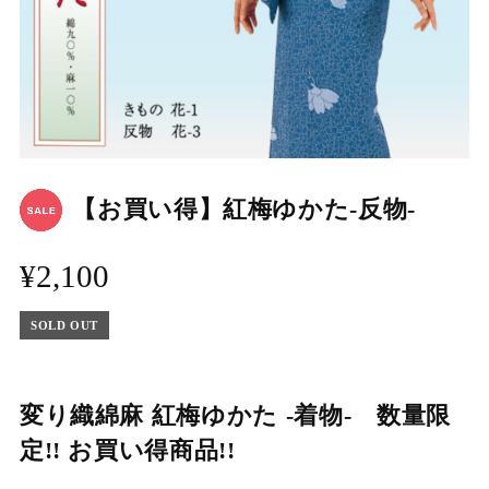
【お買い得】紅梅ゆかた-反物-
¥2,100
SOLD OUT
変り織綿麻 紅梅ゆかた -着物- 数量限
定!! お買い得商品!!