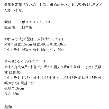
数量限定商品なため、お買い求めいただけるお客様はお急ぎく
ださいませ。
素材 ：ポリエステル100%
生産地 ：日本製
御仕立寸法(衿型は、広衿仕立てです)
M寸 / 身丈:159cm 袖丈:49cm 裄丈:68cm
L寸 / 身丈:163cm 袖丈:49cm 裄丈:70cm
選べる2タイプ/仕立て寸法
M寸 / 身丈:4尺2寸 袖丈:1尺3寸 裄丈:1尺8寸 前幅: 6寸2分 後幅:8
寸 繰越:8分
L寸 / 身丈:4尺3寸 袖丈:1尺3寸 裄丈:1尺5寸3分 前幅:6寸5分 後
幅:8寸3分 繰越:8分
生地巾:39cm
長さ:12m
種類