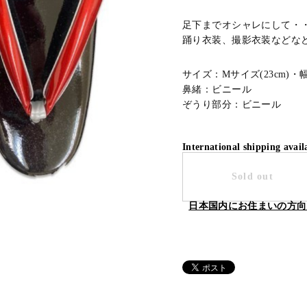
足下までオシャレにして・
踊り衣装、撮影衣装などな
サイズ：Mサイズ(23cm)・幅
鼻緒：ビニール
ぞうり部分：ビニール
International shipping avail
Sold out
日本国内にお住まいの方向