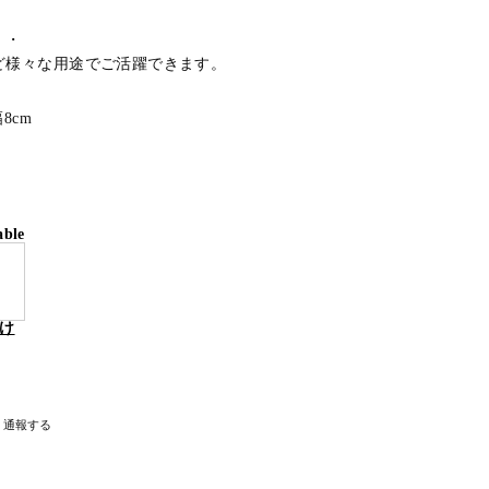
・・
ど様々な用途でご活躍できます。
8cm
able
け
通報する