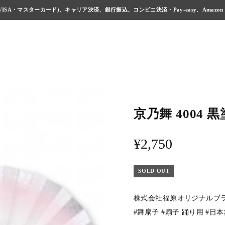
ISA・マスターカード)、キャリア決済、銀行振込、コンビニ決済・Pay-easy、Amazon
京乃舞 4004 
¥2,750
SOLD OUT
株式会社福原オリジナルブ
#舞扇子 #扇子 踊り用 #日本