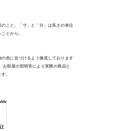
刀のこと。「寸」と「分」は長さの単位
うことから。
物の色に近づけるよう徹底しております
定、お部屋の照明等により実際の商品と
ます。
able
け