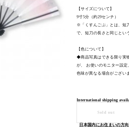
【サイズについて】
9寸5分（約29センチ）
※「くすんごぶ」とは、短
で、短刀の長さと同じとい
【色について】
◆商品写真はできる限り実
が、 お使いのモニター設
色味が異なる場合がござい
International shipping avail
Sold out
日本国内にお住まいの方向