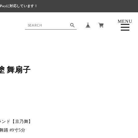
 Payに対応しています！
MENU
CLOSE
黒塗 舞扇子
ランド【京乃舞】
舞踊 #9寸5分