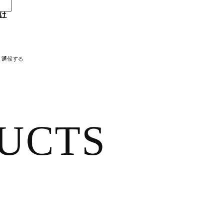
け
通報する
UCTS