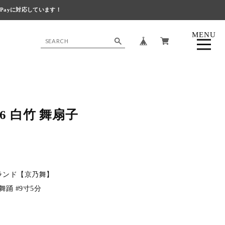
 Payに対応しています！
MENU
CLOSE
36 白竹 舞扇子
ランド【京乃舞】
舞踊 #9寸5分