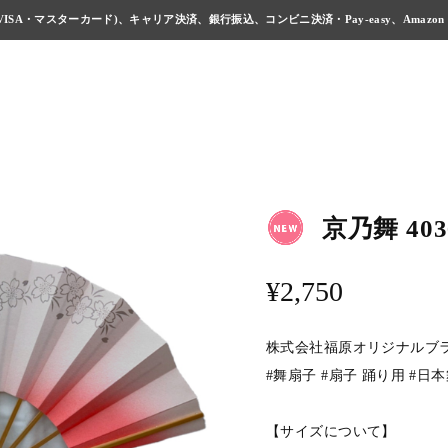
ISA・マスターカード)、キャリア決済、銀行振込、コンビニ決済・Pay-easy、Amazon
京乃舞 40
¥2,750
株式会社福原オリジナルブ
#舞扇子 #扇子 踊り用 #日本
【サイズについて】