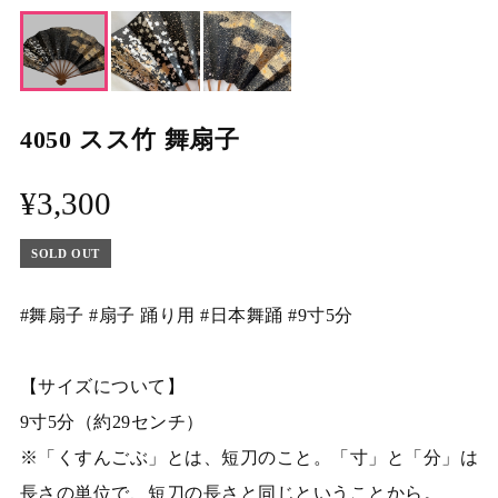
4050 スス竹 舞扇子
¥3,300
SOLD OUT
#舞扇子 #扇子 踊り用 #日本舞踊 #9寸5分
【サイズについて】
9寸5分（約29センチ）
※「くすんごぶ」とは、短刀のこと。「寸」と「分」は
長さの単位で、短刀の長さと同じということから。