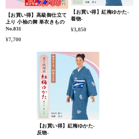
【お買い得】紅梅ゆかた-
【お買い得】高級御仕立て
着物-
上り 小袖の舞 単衣きもの
No.831
¥3,850
¥7,700
【お買い得】紅梅ゆかた-
反物-