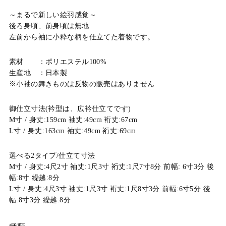
～まるで新しい絵羽感覚～
後ろ身頃、前身頃は無地
左前から袖に小粋な柄を仕立てた着物です。
素材 ：ポリエステル100%
生産地 ：日本製
※小袖の舞きものは反物の販売はありません
御仕立寸法(衿型は、広衿仕立てです)
M寸 / 身丈:159cm 袖丈:49cm 裄丈:67cm
L寸 / 身丈:163cm 袖丈:49cm 裄丈:69cm
選べる2タイプ/仕立て寸法
M寸 / 身丈:4尺2寸 袖丈:1尺3寸 裄丈:1尺7寸8分 前幅: 6寸3分 後
幅:8寸 繰越:8分
L寸 / 身丈:4尺3寸 袖丈:1尺3寸 裄丈:1尺8寸3分 前幅:6寸5分 後
幅:8寸3分 繰越:8分