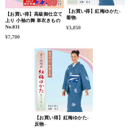
【お買い得】紅梅ゆかた-
【お買い得】高級御仕立て
着物-
上り 小袖の舞 単衣きもの
No.831
¥3,850
¥7,700
【お買い得】紅梅ゆかた-
反物-