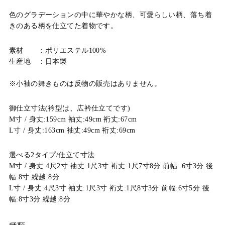
色のグラデーションの中に華やかな柄、可愛らしい柄、落ち着
きのある柄を仕立てた着物です。
素材 ：ポリエステル100%
生産地 ：日本製
※小袖の舞きものは反物の販売はありません。
御仕立寸法(衿型は、広衿仕立てです)
M寸 / 身丈:159cm 袖丈:49cm 裄丈:67cm
L寸 / 身丈:163cm 袖丈:49cm 裄丈:69cm
選べる2タイプ/仕立て寸法
M寸 / 身丈:4尺2寸 袖丈:1尺3寸 裄丈:1尺7寸8分 前幅: 6寸3分 後
幅:8寸 繰越:8分
L寸 / 身丈:4尺3寸 袖丈:1尺3寸 裄丈:1尺8寸3分 前幅:6寸5分 後
幅:8寸3分 繰越:8分